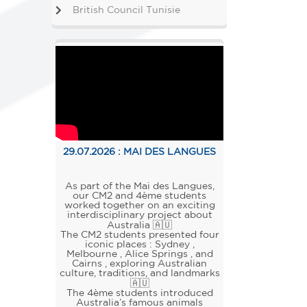
British Council Tunisie
29.07.2026 :
MAI DES LANGUES
As part of the Mai des Langues,
our CM2 and 4ème students
worked together on an exciting
interdisciplinary project about
Australia 🇦🇺
The CM2 students presented four
iconic places : Sydney ,
Melbourne , Alice Springs , and
Cairns , exploring Australian
culture, traditions, and landmarks
🇦🇺
The 4ème students introduced
Australia’s famous animals