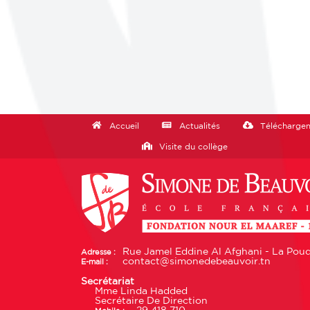
Accueil
Actualités
Télécharge
Visite du collège
Rue Jamel Eddine Al Afghani - La Poudr
Adresse :
contact@simonedebeauvoir.tn
E-mail :
Secrétariat
Mme Linda Hadded
Secrétaire De Direction