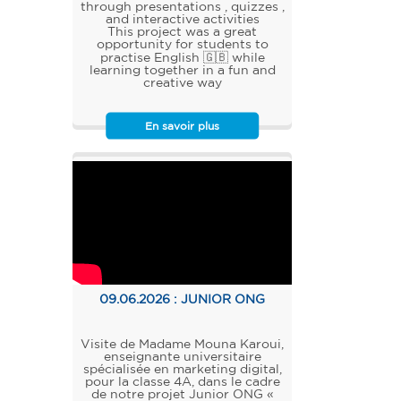
through presentations , quizzes ,
and interactive activities
This project was a great
opportunity for students to
practise English 🇬🇧 while
learning together in a fun and
creative way
En savoir plus
09.06.2026 :
JUNIOR ONG
Visite de Madame Mouna Karoui,
enseignante universitaire
spécialisée en marketing digital,
pour la classe 4A, dans le cadre
de notre projet Junior ONG «