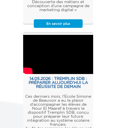
Découverte des métiers et
conception d’une campagne de
marketing digital »
En savoir plus
14.05.2026 :
TREMPLIN SDB :
PRÉPARER AUJOURD’HUI LA
RÉUSSITE DE DEMAIN
Ces derniers mois, l'Ecole Simone
de Beauvoir a eu le plaisir
d’accompagner les élèves de
Nour El Maaref à travers le
dispositif Tremplin SDB, conçu
pour préparer leur future
intégration au système scolaire
français.