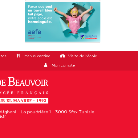
otos
Menus cantine
Visite de l'école
Mon compte
Afghani - La poudrière 1 - 3000 Sfax Tunisie
.fr