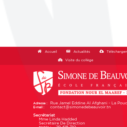
Accueil
Actualités
Télécharge
Visite du collège
Rue Jamel Eddine Al Afghani - La Poudr
Adresse :
contact@simonedebeauvoir.tn
E-mail :
Secrétariat
Mme Linda Hadded
Secrétaire De Direction