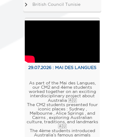
British Council Tunisie
29.07.2026 :
MAI DES LANGUES
As part of the Mai des Langues,
our CM2 and 4ème students
worked together on an exciting
interdisciplinary project about
Australia 🇦🇺
The CM2 students presented four
iconic places : Sydney ,
Melbourne , Alice Springs , and
Cairns , exploring Australian
culture, traditions, and landmarks
🇦🇺
The 4ème students introduced
Australia’s famous animals