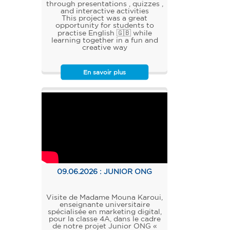
through presentations , quizzes ,
and interactive activities
This project was a great
opportunity for students to
practise English 🇬🇧 while
learning together in a fun and
creative way
En savoir plus
09.06.2026 :
JUNIOR ONG
Visite de Madame Mouna Karoui,
enseignante universitaire
spécialisée en marketing digital,
pour la classe 4A, dans le cadre
de notre projet Junior ONG «