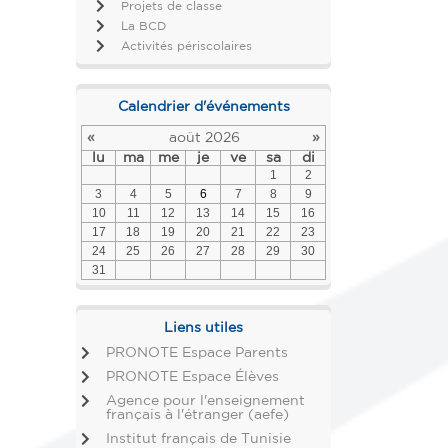
Projets de classe
La BCD
Activités périscolaires
Calendrier d'événements
«
août 2026
»
lu
ma
me
je
ve
sa
di
1
2
3
4
5
6
7
8
9
10
11
12
13
14
15
16
17
18
19
20
21
22
23
24
25
26
27
28
29
30
31
Liens utiles
PRONOTE Espace Parents
PRONOTE Espace Élèves
Agence pour l'enseignement
français à l'étranger (aefe)
Institut français de Tunisie