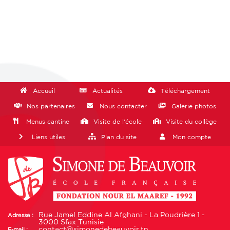
Accueil
Actualités
Téléchargement
Nos partenaires
Nous contacter
Galerie photos
Menus cantine
Visite de l'école
Visite du collège
Liens utiles
Plan du site
Mon compte
Rue Jamel Eddine Al Afghani - La Poudrière 1 -
Adresse :
3000 Sfax Tunisie
contact@simonedebeauvoir.tn
E-mail :