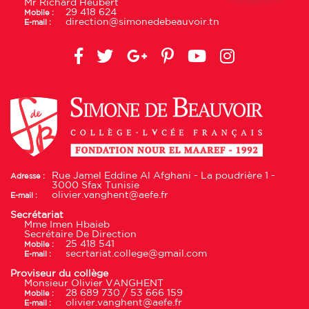
Mr Richard Heubert
29 418 624
Mobile :
direction@simonedebeauvoir.tn
E-mail :
Rue Jamel Eddine Al Afghani - La poudrière 1 -
Adresse :
3000 Sfax Tunisie
olivier.vanghent@aefe.fr
E-mail :
Secrétariat
Mme Imen Hbaieb
Secrétaire De Direction
25 418 541
Mobile :
secrtariat.college@gmail.com
E-mail :
Proviseur du collège
Monsieur Olivier VANGHENT
28 689 730 / 53 666 159
Mobile :
olivier.vanghent@aefe.fr
E-mail :